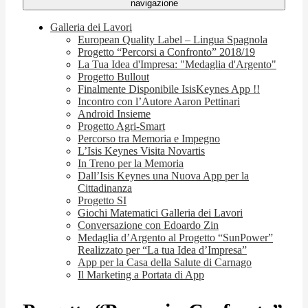
navigazione
Galleria dei Lavori
European Quality Label – Lingua Spagnola
Progetto “Percorsi a Confronto” 2018/19
La Tua Idea d'Impresa: "Medaglia d'Argento"
Progetto Bullout
Finalmente Disponibile IsisKeynes App !!
Incontro con l’Autore Aaron Pettinari
Android Insieme
Progetto Agri-Smart
Percorso tra Memoria e Impegno
L’Isis Keynes Visita Novartis
In Treno per la Memoria
Dall’Isis Keynes una Nuova App per la
Cittadinanza
Progetto SI
Giochi Matematici Galleria dei Lavori
Conversazione con Edoardo Zin
Medaglia d’Argento al Progetto “SunPower”
Realizzato per “La tua Idea d’Impresa”
App per la Casa della Salute di Carnago
Il Marketing a Portata di App