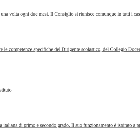
 una volta ogni due mesi. Il Consiglio si riunisce comunque in tutti i cas
alve le competenze specifiche del Dirigente scolastico, del Collegio Docen
stituto
 italiana di primo e secondo grado. Il suo funzionamento è ispirato a pri