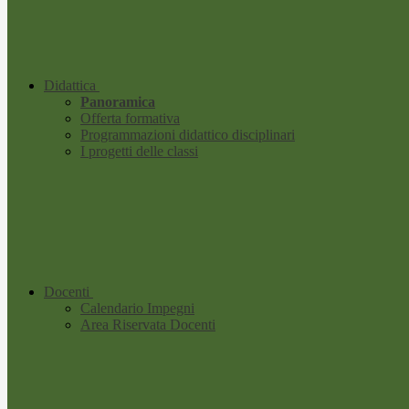
Didattica
Panoramica
Offerta formativa
Programmazioni didattico disciplinari
I progetti delle classi
Docenti
Calendario Impegni
Area Riservata Docenti