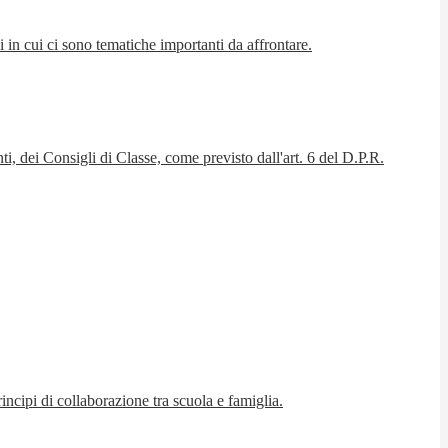
i in cui ci sono tematiche importanti da affrontare.
ti, dei Consigli di Classe, come previsto dall'art. 6 del D.P.R.
ncipi di collaborazione tra scuola e famiglia.