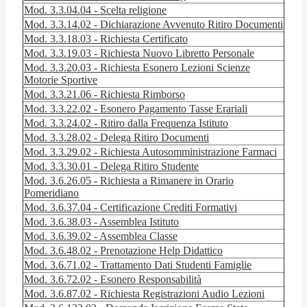
Mod. 3.3.04.04 - Scelta religione
Mod. 3.3.14.02 - Dichiarazione Avvenuto Ritiro Documenti
Mod. 3.3.18.03 - Richiesta Certificato
Mod. 3.3.19.03 - Richiesta Nuovo Libretto Personale
Mod. 3.3.20.03 - Richiesta Esonero Lezioni Scienze
Motorie Sportive
Mod. 3.3.21.06 - Richiesta Rimborso
Mod. 3.3.22.02 - Esonero Pagamento Tasse Erariali
Mod. 3.3.24.02 - Ritiro dalla Frequenza Istituto
Mod. 3.3.28.02 - Delega Ritiro Documenti
Mod. 3.3.29.02 - Richiesta Autosomministrazione Farmaci
Mod. 3.3.30.01 - Delega Ritiro Studente
Mod. 3.6.26.05 - Richiesta a Rimanere in Orario
Pomeridiano
Mod. 3.6.37.04 - Certificazione Crediti Formativi
Mod. 3.6.38.03 - Assemblea Istituto
Mod. 3.6.39.02 - Assemblea Classe
Mod. 3.6.48.02 - Prenotazione Help Didattico
Mod. 3.6.71.02 - Trattamento Dati Studenti Famiglie
Mod. 3.6.72.02 - Esonero Responsabilità
Mod. 3.6.87.02 - Richiesta Registrazioni Audio Lezioni