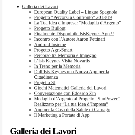
Galleria dei Lavori
European Quality Label – Lingua Spagnola
Progetto “Percorsi a Confronto” 2018/19
La Tua Idea d'Impresa: "Medaglia d'Argento"
Progetto Bullout
Finalmente Disponibile IsisKeynes App !!
Incontro con l’Autore Aaron Pettinari
Android Insieme
Progetto Agri-Smart
Percorso tra Memoria e Impegno
L’Isis Keynes Visita Novartis
In Treno per la Memoria
Dall’Isis Keynes una Nuova App per la
Cittadinanza
Progetto SI
Giochi Matematici Galleria dei Lavori
Conversazione con Edoardo Zin
Medaglia d’Argento al Progetto “SunPower”
Realizzato per “La tua Idea d’Impresa”
App per la Casa della Salute di Carnago
Il Marketing a Portata di App
Galleria dei Lavori