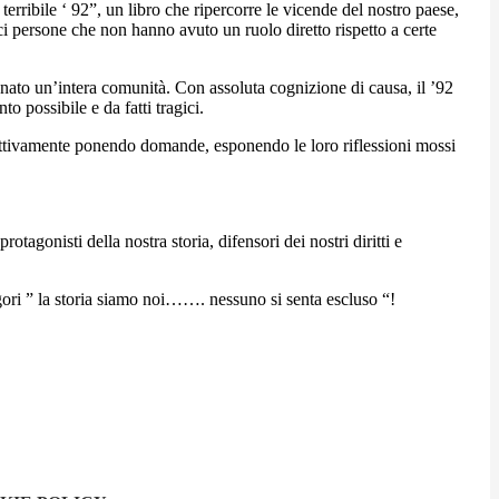
erribile ‘ 92”, un libro che ripercorre le vicende del nostro paese,
ci persone che non hanno avuto un ruolo diretto rispetto a certe
nato un’intera comunità. Con assoluta cognizione di causa, il ’92
o possibile e da fatti tragici.
 attivamente ponendo domande, esponendo le loro riflessioni mossi
otagonisti della nostra storia, difensori dei nostri diritti e
egori ” la storia siamo noi……. nessuno si senta escluso “!