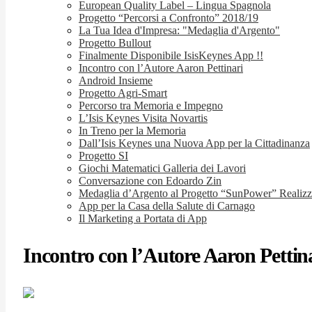
European Quality Label – Lingua Spagnola
Progetto “Percorsi a Confronto” 2018/19
La Tua Idea d'Impresa: "Medaglia d'Argento"
Progetto Bullout
Finalmente Disponibile IsisKeynes App !!
Incontro con l’Autore Aaron Pettinari
Android Insieme
Progetto Agri-Smart
Percorso tra Memoria e Impegno
L’Isis Keynes Visita Novartis
In Treno per la Memoria
Dall’Isis Keynes una Nuova App per la Cittadinanza
Progetto SI
Giochi Matematici Galleria dei Lavori
Conversazione con Edoardo Zin
Medaglia d’Argento al Progetto “SunPower” Realizza
App per la Casa della Salute di Carnago
Il Marketing a Portata di App
Incontro con l’Autore Aaron Pettin