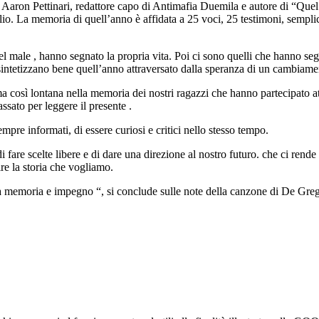
 Aaron Pettinari, redattore capo di Antimafia Duemila e autore di “Quel t
lio. La memoria di quell’anno è affidata a 25 voci, 25 testimoni, sempli
 male , hanno segnato la propria vita. Poi ci sono quelli che hanno seg
 sintetizzano bene quell’anno attraversato dalla speranza di un cambiament
, ma così lontana nella memoria dei nostri ragazzi che hanno partecipato
assato per leggere il presente .
empre informati, di essere curiosi e critici nello stesso tempo.
fare scelte libere e di dare una direzione al nostro futuro. che ci rende pr
ire la storia che vogliamo.
o tra memoria e impegno “, si conclude sulle note della canzone di De Gr