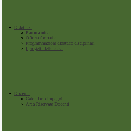
Didattica
Panoramica
Offerta formativa
Programmazioni didattico disciplinari
I progetti delle classi
Docenti
Calendario Impegni
Area Riservata Docenti