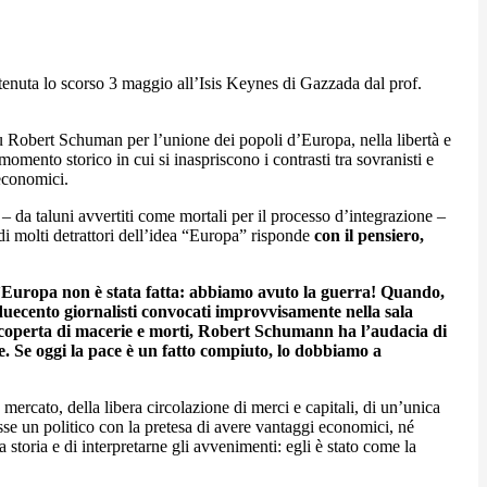
tenuta lo scorso 3 maggio all’Isis Keynes di Gazzada dal prof.
 su Robert Schuman per l’unione dei popoli d’Europa, nella libertà e
 momento storico in cui si inaspriscono i contrasti tra sovranisti e
 economici.
 – da taluni avvertiti come mortali per il processo d’integrazione –
 di molti detrattori dell’idea “Europa” risponde
con il pensiero,
L’Europa non è stata fatta: abbiamo avuto la guerra! Quando,
duecento giornalisti convocati improvvisamente nella sala
coperta di macerie e morti, Robert Schumann ha l’audacia di
ne. Se oggi la pace è un fatto compiuto, lo dobbiamo a
ercato, della libera circolazione di merci e capitali, di un’unica
e un politico con la pretesa di avere vantaggi economici, né
storia e di interpretarne gli avvenimenti: egli è stato come la