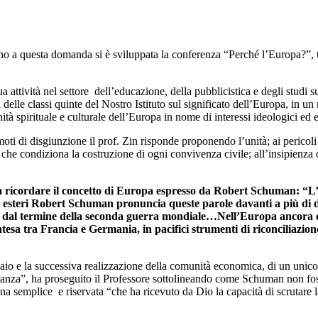
no a questa domanda si è sviluppata la conferenza “Perché l’Europa?”, 
ua attività nel settore dell’educazione, della pubblicistica e degli studi
ti delle classi quinte del Nostro Istituto sul significato dell’Europa, in un
’unità spirituale e culturale dell’Europa in nome di interessi ideologici ed
oti di disgiunzione il prof. Zin risponde proponendo l’unità; ai pericoli
e che condiziona la costruzione di ogni convivenza civile; all’insipienza
o a ricordare il concetto di Europa espresso da Robert Schuman: “
ari esteri Robert Schuman pronuncia queste parole davanti a più di 
i dal termine della seconda guerra mondiale…Nell’Europa ancora 
ntesa tra Francia e Germania, in pacifici strumenti di riconciliazio
io e la successiva realizzazione della comunità economica, di un unico m
anza”, ha proseguito il Professore sottolineando come Schuman non foss
a semplice e riservata “che ha ricevuto da Dio la capacità di scrutare la 
.