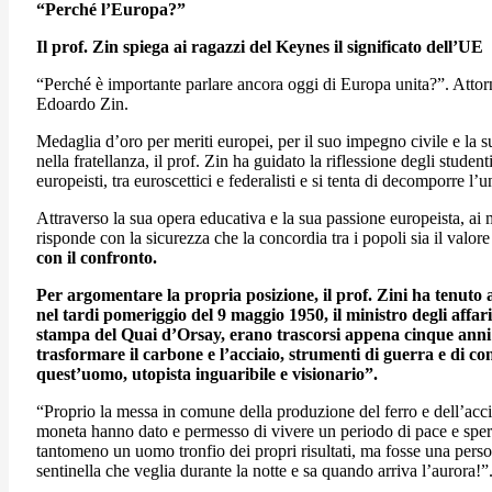
“Perché l’Europa?”
Il prof. Zin spiega ai ragazzi del Keynes il significato dell’UE
“Perché è importante parlare ancora oggi di Europa unita?”. Attor
Edoardo Zin.
Medaglia d’oro per meriti europei, per il suo impegno civile e la s
nella fratellanza, il prof. Zin ha guidato la riflessione degli studen
europeisti, tra euroscettici e federalisti e si tenta di decomporre l
Attraverso la sua opera educativa e la sua passione europeista, ai m
risponde con la sicurezza che la concordia tra i popoli sia il valor
con il confronto.
Per argomentare la propria posizione, il prof. Zini ha tenut
nel tardi pomeriggio del 9 maggio 1950, il ministro degli aff
stampa del Quai d’Orsay, erano trascorsi appena cinque ann
trasformare il carbone e l’acciaio, strumenti di guerra e di co
quest’uomo, utopista inguaribile e visionario”.
“Proprio la messa in comune della produzione del ferro e dell’accia
moneta hanno dato e permesso di vivere un periodo di pace e sper
tantomeno un uomo tronfio dei propri risultati, ma fosse una person
sentinella che veglia durante la notte e sa quando arriva l’aurora!”