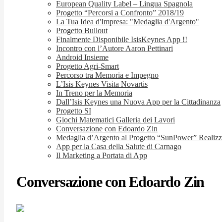
European Quality Label – Lingua Spagnola
Progetto “Percorsi a Confronto” 2018/19
La Tua Idea d'Impresa: "Medaglia d'Argento"
Progetto Bullout
Finalmente Disponibile IsisKeynes App !!
Incontro con l’Autore Aaron Pettinari
Android Insieme
Progetto Agri-Smart
Percorso tra Memoria e Impegno
L’Isis Keynes Visita Novartis
In Treno per la Memoria
Dall’Isis Keynes una Nuova App per la Cittadinanza
Progetto SI
Giochi Matematici Galleria dei Lavori
Conversazione con Edoardo Zin
Medaglia d’Argento al Progetto “SunPower” Realizza
App per la Casa della Salute di Carnago
Il Marketing a Portata di App
Conversazione con Edoardo Zin