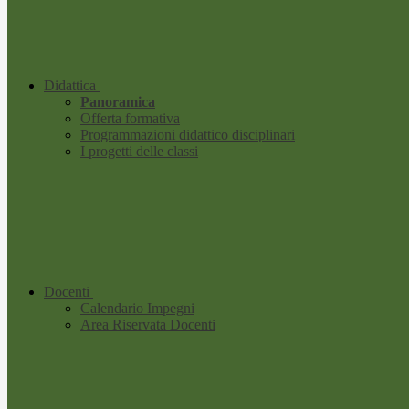
Didattica
Panoramica
Offerta formativa
Programmazioni didattico disciplinari
I progetti delle classi
Docenti
Calendario Impegni
Area Riservata Docenti