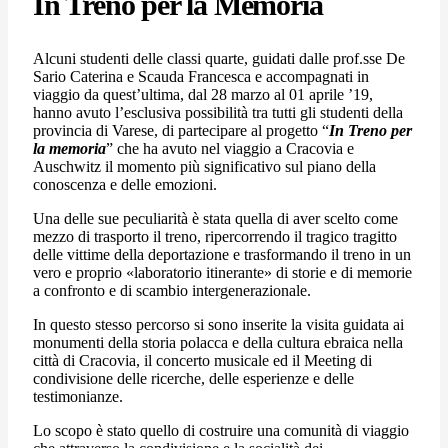
In Treno per la Memoria
Alcuni studenti delle classi quarte, guidati dalle prof.sse De
Sario Caterina e Scauda Francesca e accompagnati in
viaggio da quest’ultima, dal 28 marzo al 01 aprile ’19,
hanno avuto l’esclusiva possibilità tra tutti gli studenti della
provincia di Varese, di partecipare al progetto “
In Treno per
la memoria
” che ha avuto nel viaggio a Cracovia e
Auschwitz il momento più significativo sul piano della
conoscenza e delle emozioni.
Una delle sue peculiarità è stata quella di aver scelto come
mezzo di trasporto il treno, ripercorrendo il tragico tragitto
delle vittime della deportazione e trasformando il treno in un
vero e proprio «laboratorio itinerante» di storie e di memorie
a confronto e di scambio intergenerazionale.
In questo stesso percorso si sono inserite la visita guidata ai
monumenti della storia polacca e della cultura ebraica nella
città di Cracovia, il concerto musicale ed il Meeting di
condivisione delle ricerche, delle esperienze e delle
testimonianze.
Lo scopo è stato quello di costruire una comunità di viaggio