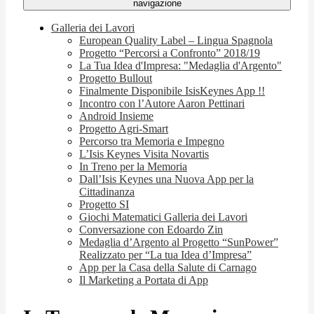
navigazione
Galleria dei Lavori
European Quality Label – Lingua Spagnola
Progetto “Percorsi a Confronto” 2018/19
La Tua Idea d'Impresa: "Medaglia d'Argento"
Progetto Bullout
Finalmente Disponibile IsisKeynes App !!
Incontro con l’Autore Aaron Pettinari
Android Insieme
Progetto Agri-Smart
Percorso tra Memoria e Impegno
L’Isis Keynes Visita Novartis
In Treno per la Memoria
Dall’Isis Keynes una Nuova App per la
Cittadinanza
Progetto SI
Giochi Matematici Galleria dei Lavori
Conversazione con Edoardo Zin
Medaglia d’Argento al Progetto “SunPower”
Realizzato per “La tua Idea d’Impresa”
App per la Casa della Salute di Carnago
Il Marketing a Portata di App