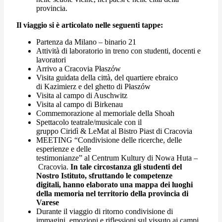
provincia.
Il viaggio si è articolato nelle seguenti tappe:
Partenza da Milano – binario 21
Attività di laboratorio in treno con studenti, docenti e
lavoratori
Arrivo a Cracovia Płaszów
Visita guidata della città, del quartiere ebraico
di Kazimierz e del ghetto di Płaszów
Visita al campo di Auschwitz
Visita al campo di Birkenau
Commemorazione al memoriale della Shoah
Spettacolo teatrale/musicale con il
gruppo Ciridì & LeMat al Bistro Piast di Cracovia
MEETING “Condivisione delle ricerche, delle
esperienze e delle
testimonianze” al Centrum Kultury di Nowa Huta –
Cracovia.
In tale circostanza gli studenti del
Nostro Istituto, sfruttando le competenze
digitali, hanno elaborato una mappa dei luoghi
della memoria nel territorio della provincia di
Varese
Durante il viaggio di ritorno condivisione di
immagini, emozioni e riflessioni sul vissuto ai campi.