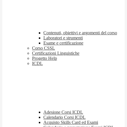
Contenuti, obiettivi e argomenti del corso
Laboratori e strumenti
Esame e certificazione
Corso CSSL
Certificazioni Linguistiche
Progetto Help
ICDL
Adesione Corsi ICDL
Calendario Corsi ICDL
Acquisto Skills Card ed Esami