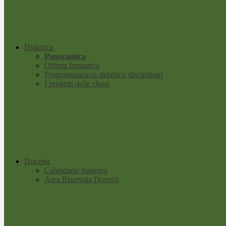
Didattica
Panoramica
Offerta formativa
Programmazioni didattico disciplinari
I progetti delle classi
Docenti
Calendario Impegni
Area Riservata Docenti