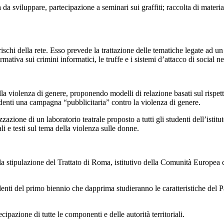
da sviluppare, partecipazione a seminari sui graffiti; raccolta di materia
ischi della rete. Esso prevede la trattazione delle tematiche legate ad un c
 normativa sui crimini informatici, le truffe e i sistemi d’attacco di socia
della violenza di genere, proponendo modelli di relazione basati sul rispe
studenti una campagna “pubblicitaria” contro la violenza di genere.
izzazione di un laboratorio teatrale proposto a tutti gli studenti dell’ist
i e testi sul tema della violenza sulle donne.
lla stipulazione del Trattato di Roma, istitutivo della Comunità Europea
tudenti del primo biennio che dapprima studieranno le caratteristiche del
ecipazione di tutte le componenti e delle autorità territoriali.