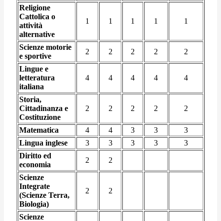
Religione
Cattolica o
1
1
1
1
1
attività
alternative
Scienze motorie
2
2
2
2
2
e sportive
Lingue e
letteratura
4
4
4
4
4
italiana
Storia,
Cittadinanza e
2
2
2
2
2
Costituzione
Matematica
4
4
3
3
3
Lingua inglese
3
3
3
3
3
Diritto ed
2
2
economia
Scienze
Integrate
2
2
(Scienze Terra,
Biologia)
Scienze