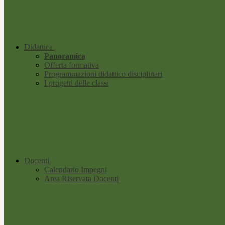
Didattica
Panoramica
Offerta formativa
Programmazioni didattico disciplinari
I progetti delle classi
Docenti
Calendario Impegni
Area Riservata Docenti