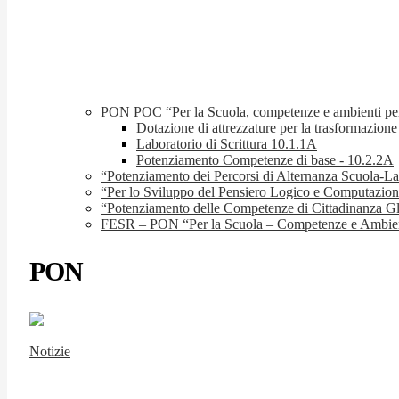
PON POC “Per la Scuola, competenze e ambienti pe
Dotazione di attrezzature per la trasformazione
Laboratorio di Scrittura 10.1.1A
Potenziamento Competenze di base - 10.2.2A
“Potenziamento dei Percorsi di Alternanza Scuola-L
“Per lo Sviluppo del Pensiero Logico e Computazional
“Potenziamento delle Competenze di Cittadinanza G
FESR – PON “Per la Scuola – Competenze e Ambien
PON
Notizie