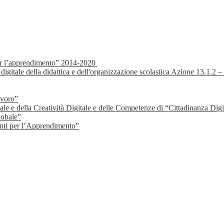
r l’apprendimento” 2014-2020
 digitale della didattica e dell'organizzazione scolastica Azione 13.1.2
avoro”
e e della Creatività Digitale e delle Competenze di “Cittadinanza Digi
lobale”
ti per l’Apprendimento”