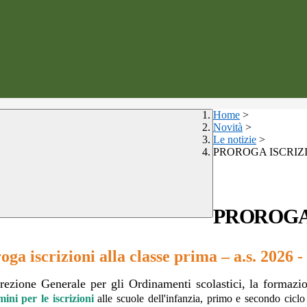
Home
>
Novità
>
Le notizie
>
PROROGA ISCRIZION
PROROGA I
oga iscrizioni alla classe prima – a.s. 2026 -
rezione Generale per gli Ordinamenti scolastici, la formazio
mini per le iscrizioni
alle scuole dell'infanzia,
primo e secondo ciclo d