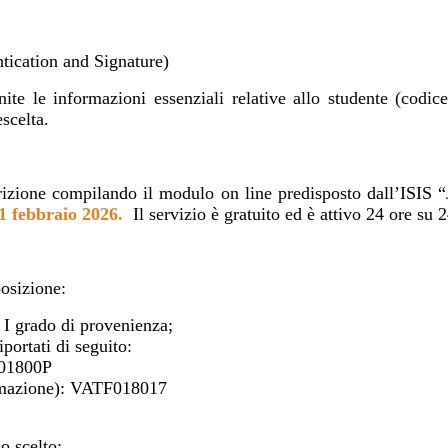
tication and Signature)
te le informazioni essenziali relative allo studente (codice 
scelta.
crizione compilando il modulo on line predisposto dall’ISIS
 21 febbraio 2026.
Il servizio è gratuito ed è attivo 24 ore su 
posizione:
 I grado di provenienza;
portati di seguito:
S01800P
tomazione): VATF018017
o scelto: