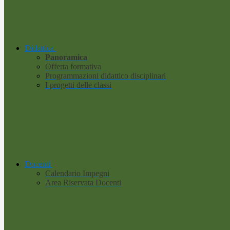
Didattica
Panoramica
Offerta formativa
Programmazioni didattico disciplinari
I progetti delle classi
Docenti
Calendario Impegni
Area Riservata Docenti