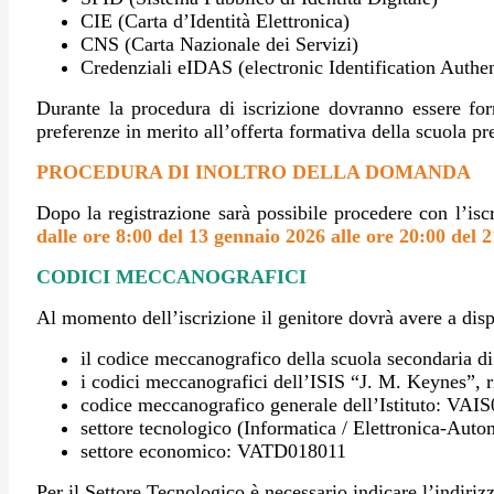
CIE (Carta d’Identità Elettronica)
CNS (Carta Nazionale dei Servizi)
Credenziali eIDAS (electronic Identification Authen
Durante la procedura di iscrizione dovranno essere forni
preferenze in merito all’offerta formativa della scuola pre
PROCEDURA DI INOLTRO DELLA DOMANDA
Dopo la registrazione sarà possibile procedere con l’is
dalle ore 8:00 del 13 gennaio 2026
alle ore 20:00 del
CODICI MECCANOGRAFICI
Al momento dell’iscrizione il genitore dovrà avere a dis
il codice meccanografico della scuola secondaria di
i codici meccanografici dell’ISIS “J. M. Keynes”, ri
codice meccanografico generale dell’Istituto: VAI
settore tecnologico (Informatica / Elettronica-Au
settore economico: VATD018011
Per il Settore Tecnologico è necessario indicare l’indirizz