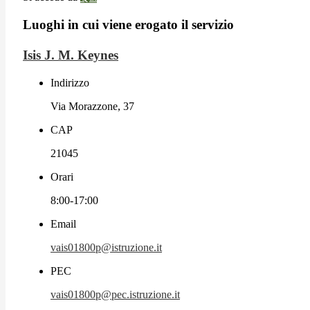
Luoghi in cui viene erogato il servizio
Isis J. M. Keynes
Indirizzo
Via Morazzone, 37
CAP
21045
Orari
8:00-17:00
Email
vais01800p@istruzione.it
PEC
vais01800p@pec.istruzione.it