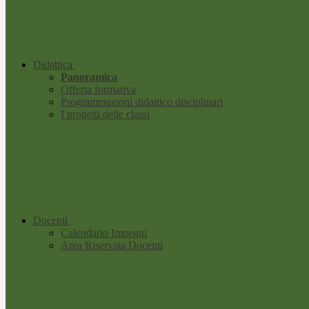
Didattica
Panoramica
Offerta formativa
Programmazioni didattico disciplinari
I progetti delle classi
Docenti
Calendario Impegni
Area Riservata Docenti