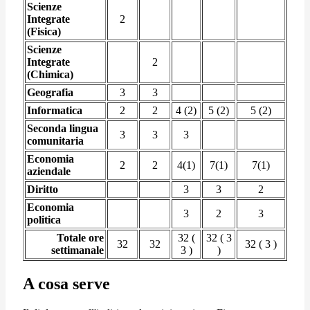
Scienze
Integrate
2
(Fisica)
Scienze
Integrate
2
(Chimica)
Geografia
3
3
Informatica
2
2
4 (2)
5 (2)
5 (2)
Seconda lingua
3
3
3
comunitaria
Economia
2
2
4(1)
7(1)
7(1)
aziendale
Diritto
3
3
2
Economia
3
2
3
politica
Totale ore
32 (
32 ( 3
32
32
32 ( 3 )
settimanale
3 )
)
A cosa serve