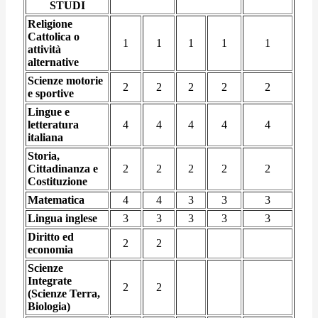
STUDI
Religione
Cattolica o
1
1
1
1
1
attività
alternative
Scienze motorie
2
2
2
2
2
e sportive
Lingue e
letteratura
4
4
4
4
4
italiana
Storia,
Cittadinanza e
2
2
2
2
2
Costituzione
Matematica
4
4
3
3
3
Lingua inglese
3
3
3
3
3
Diritto ed
2
2
economia
Scienze
Integrate
2
2
(Scienze Terra,
Biologia)