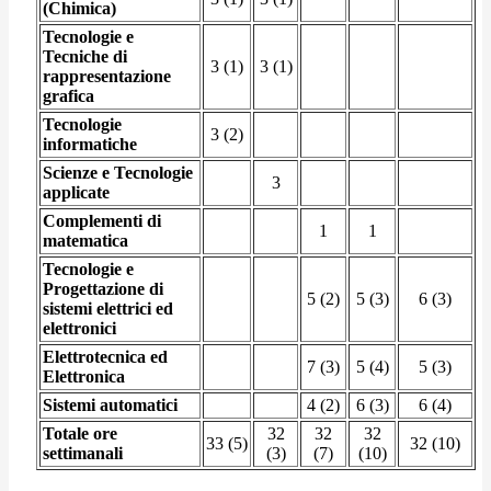
(Chimica)
Tecnologie e
Tecniche di
3 (1)
3 (1)
rappresentazione
grafica
Tecnologie
3 (2)
informatiche
Scienze e Tecnologie
3
applicate
Complementi di
1
1
matematica
Tecnologie e
Progettazione di
5 (2)
5 (3)
6 (3)
sistemi elettrici ed
elettronici
Elettrotecnica ed
7 (3)
5 (4)
5 (3)
Elettronica
Sistemi automatici
4 (2)
6 (3)
6 (4)
Totale ore
32
32
32
33 (5)
32 (10)
settimanali
(3)
(7)
(10)