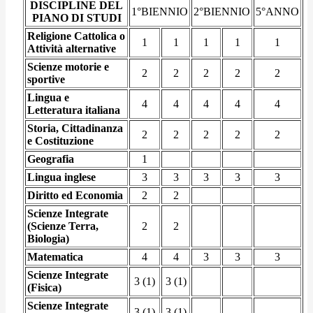
DISCIPLINE DEL
1°BIENNIO
2°BIENNIO
5°ANNO
PIANO DI STUDI
Religione Cattolica o
1
1
1
1
1
Attività alternative
Scienze motorie e
2
2
2
2
2
sportive
Lingua e
4
4
4
4
4
Letteratura italiana
Storia, Cittadinanza
2
2
2
2
2
e Costituzione
Geografia
1
Lingua inglese
3
3
3
3
3
Diritto ed Economia
2
2
Scienze Integrate
(Scienze Terra,
2
2
Biologia)
Matematica
4
4
3
3
3
Scienze Integrate
3 (1)
3 (1)
(Fisica)
Scienze Integrate
3 (1)
3 (1)