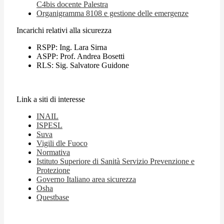
C4bis docente Palestra
Organigramma 8108 e gestione delle emergenze
Incarichi relativi alla sicurezza
RSPP: Ing. Lara Sirna
ASPP: Prof. Andrea Bosetti
RLS: Sig. Salvatore Guidone
Link a siti di interesse
INAIL
ISPESL
Suva
Vigili dle Fuoco
Normativa
Istituto Superiore di Sanità Servizio Prevenzione e
Protezione
Governo Italiano area sicurezza
Osha
Questbase