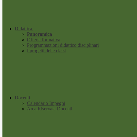
Didattica
Panoramica
Offerta formativa
Programmazioni didattico disciplinari
I progetti delle classi
Docenti
Calendario Impegni
Area Riservata Docenti