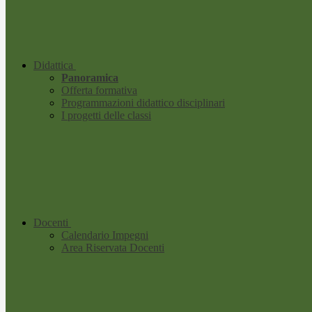
Didattica
Panoramica
Offerta formativa
Programmazioni didattico disciplinari
I progetti delle classi
Docenti
Calendario Impegni
Area Riservata Docenti