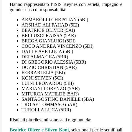
Hanno rappresentato l’ISIS Keynes con serietà, impegno e
grande senso di responsabilità:
ARMAROLLI CHRISTIAN (5BI)
ARSHAD ALI FAHAD (5EI)
BEATRICE OLIVER (5AI)
BELLUSCI RAISSA (5AR)
BREGA GIANLUIGI (5DI)
COCO ANDREA VINCENZO (5DI)
DALLE AVE LUCA (5BI)
DEPALMA GEA (5BR)
DI GREGORIO ALESSIA (5BR)
DOZIO CHRISTIAN (5AR)
FERRARI ELIA (5BI)
KONI STIVEN (5CI)
LUINI LEONARDO (5BI)
MARIANI LORENZO (5AR)
MITURCA MATILDE (5AR)
SANTAGOSTINO DANIELE (5BA)
TROISE TOMMASO (5AR)
TUROLLA LUCA (5BR)
Risultati più rilevanti sono stati raggiunti da:
Beatrice Oliver e Stiven Koni
, selezionati per le semifinali