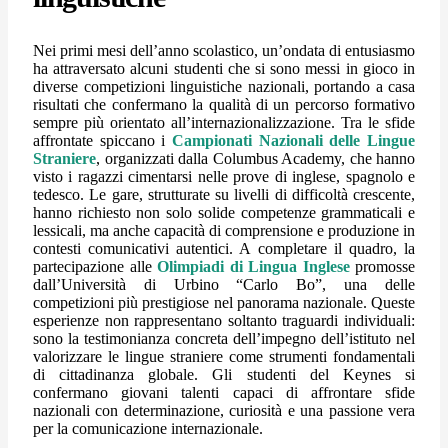
Nei primi mesi dell’anno scolastico, un’ondata di entusiasmo
ha attraversato alcuni studenti che si sono messi in gioco in
diverse competizioni linguistiche nazionali, portando a casa
risultati che confermano la qualità di un percorso formativo
sempre più orientato all’internazionalizzazione.
Tra le sfide
affrontate spiccano i
Campionati Nazionali delle Lingue
Straniere
, organizzati dalla Columbus Academy, che hanno
visto i ragazzi cimentarsi nelle prove di inglese, spagnolo e
tedesco. Le gare, strutturate su livelli di difficoltà crescente,
hanno richiesto non solo solide competenze grammaticali e
lessicali, ma anche capacità di comprensione e produzione in
contesti comunicativi autentici.
A completare il quadro, la
partecipazione alle
Olimpiadi di Lingua Inglese
promosse
dall’Università di Urbino “Carlo Bo”, una delle
competizioni più prestigiose nel panorama nazionale.
Queste
esperienze non rappresentano soltanto traguardi individuali:
sono la testimonianza concreta dell’impegno dell’istituto nel
valorizzare le lingue straniere come strumenti fondamentali
di cittadinanza globale. Gli studenti del Keynes si
confermano giovani talenti capaci di affrontare sfide
nazionali con determinazione, curiosità e una passione vera
per la comunicazione internazionale.