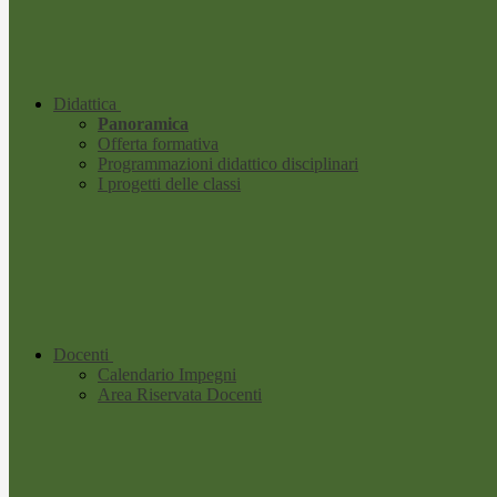
Didattica
Panoramica
Offerta formativa
Programmazioni didattico disciplinari
I progetti delle classi
Docenti
Calendario Impegni
Area Riservata Docenti