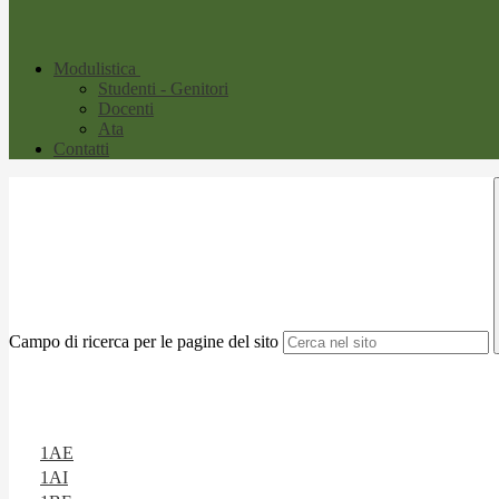
Modulistica
Studenti - Genitori
Docenti
Ata
Contatti
Campo di ricerca per le pagine del sito
1AE
1AI