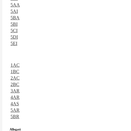
5AA
5AI
5BA
5BI
5CI
5DI
5EI
1AC
1BC
2AC
2BC
3AR
4AR
4AS
5AR
5BR
Allegati