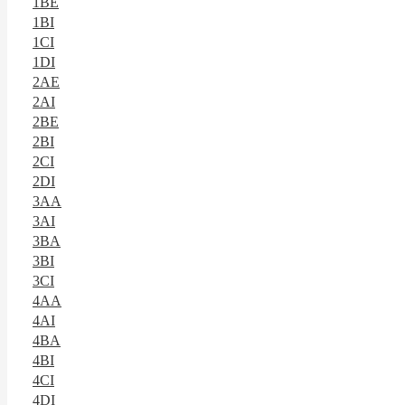
1BE
1BI
1CI
1DI
2AE
2AI
2BE
2BI
2CI
2DI
3AA
3AI
3BA
3BI
3CI
4AA
4AI
4BA
4BI
4CI
4DI