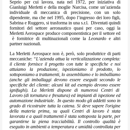
Seprio per cui lavora, nata nel 1972, per iniziativa di
Gianluigi Merletti e della moglie Narcisa, come un’azienda
individuale di meccanica di precisione, con un solo
dipendente, ma che nel 1995, dopo l’ingresso dei loro figli,
Sabrina e Ruggero, si trasforma in una s.r.l. Diventati quindi
fornitori del settore aeronautico quasi per caso, oggi la
Merletti Aerospace produce componentistica per il settore ed
è fornitrice di multinazionali come la
Leonardo
e altri
partner nazionali.
La Merletti Aerospace non è, però, solo produttrice di parti
meccaniche:
“L’azienda attua la verticalizzazione completa:
il cliente fornisce il progetto con tutte le specifiche e noi
attuiamo la produzione, ispezioniamo il prodotto, lo
sottoponiamo a trattamenti, lo assembliamo e lo imballiamo
(anche gli imballaggi devono essere eseguiti secondo le
specifiche del cliente: alcuni kit ad esempio devono essere
ignifughi). La Merletti dispone di numerosi Centri di
Lavoro (di tornatura e fresatura) ed impianti di ispezione ed
automazione industriale. In questo modo gli addetti sono in
grado di ricostruire tutta la catena. Si deve sapere l'origine
della materia prima, su quali Centri di lavoro è stata
lavorata e a quali trattamenti è stata sottoposta la parte, per
garantirne la piena tracciabilità. Il controllo qualità è
eseguito in ambienti a temperatura e umidità controllata per