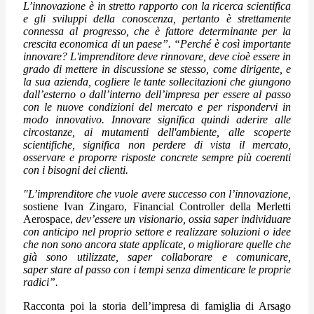
L’innovazione è in stretto rapporto con la ricerca scientifica
e gli sviluppi della conoscenza, pertanto è strettamente
connessa al progresso, che è fattore determinante per la
crescita economica di un paese”. “Perché è così importante
innovare? L'imprenditore deve rinnovare, deve cioè essere in
grado di mettere in discussione se stesso, come dirigente, e
la sua azienda, cogliere le tante sollecitazioni che giungono
dall’esterno o dall’interno dell’impresa per essere al passo
con le nuove condizioni del mercato e per rispondervi in
modo innovativo.
Innovare significa quindi aderire alle
circostanze, ai mutamenti dell'ambiente, alle scoperte
scientifiche, significa non perdere di vista il mercato,
osservare e proporre risposte concrete sempre più coerenti
con i bisogni dei clienti.
"L’imprenditore che vuole avere successo con l’innovazione,
sostiene Ivan Zingaro, Financial Controller della Merletti
Aerospace,
dev’essere un visionario, ossia saper individuare
con anticipo nel proprio settore e realizzare soluzioni o idee
che non sono ancora state applicate, o migliorare quelle che
già sono utilizzate, saper collaborare e comunicare,
saper stare al passo con i tempi senza dimenticare le proprie
radici”.
Racconta poi la storia dell’impresa di famiglia di Arsago