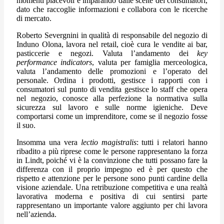
momenti piacevoli e imparando dalle scelte dei consumatori,
dato che raccoglie informazioni e collabora con le ricerche
di mercato.
Roberto Severgnini in qualità di responsabile del negozio di
Induno Olona, lavora nel retail, cioè cura le vendite ai bar,
pasticcerie e negozi. Valuta l’andamento dei
key
performance indicators
, valuta per famiglia merceologica,
valuta l’andamento delle promozioni e l’operato del
personale. Ordina i prodotti, gestisce i rapporti con i
consumatori sul punto di vendita gestisce lo staff che opera
nel negozio, conosce alla perfezione la normativa sulla
sicurezza sul lavoro e sulle norme igieniche. Deve
comportarsi come un imprenditore, come se il negozio fosse
il suo.
Insomma una vera
lectio magistralis
: tutti i relatori hanno
ribadito a più riprese come le persone rappresentano la forza
in Lindt, poiché vi è la convinzione che tutti possano fare la
differenza con il proprio impegno ed è per questo che
rispetto e attenzione per le persone sono punti cardine della
visione aziendale. Una retribuzione competitiva e una realtà
lavorativa moderna e positiva di cui sentirsi parte
rappresentano un importante valore aggiunto per chi lavora
nell’azienda.