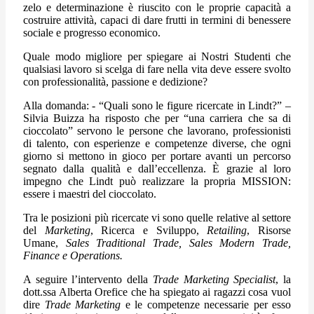
zelo e determinazione è riuscito con le proprie capacità a
costruire attività, capaci di dare frutti in termini di benessere
sociale e progresso economico.
Quale modo migliore per spiegare ai Nostri Studenti che
qualsiasi lavoro si scelga di fare nella vita deve essere svolto
con professionalità, passione e dedizione?
Alla domanda: - “Quali sono le figure ricercate in Lindt?” –
Silvia Buizza ha risposto che per “una carriera che sa di
cioccolato” servono le persone che lavorano, professionisti
di talento, con esperienze e competenze diverse, che ogni
giorno si mettono in gioco per portare avanti un percorso
segnato dalla qualità e dall’eccellenza. È grazie al loro
impegno che Lindt può realizzare la propria MISSION:
essere i maestri del cioccolato.
Tra le posizioni più ricercate vi sono quelle relative al settore
del
Marketing
, Ricerca e Sviluppo,
Retailing
, Risorse
Umane,
Sales Traditional Trade, Sales Modern Trade,
Finance e Operations.
A seguire l’intervento della
Trade Marketing Specialist
, la
dott.ssa Alberta Orefice che ha spiegato ai ragazzi cosa vuol
dire
Trade Marketing
e le competenze necessarie per esso