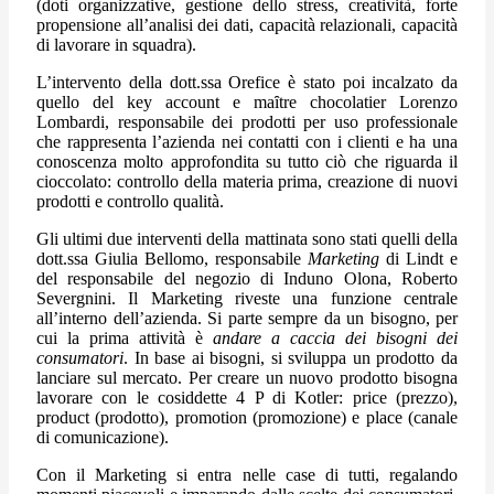
(doti organizzative, gestione dello stress, creatività, forte
propensione all’analisi dei dati, capacità relazionali, capacità
di lavorare in squadra).
L’intervento della dott.ssa Orefice è stato poi incalzato da
quello del key account e maȋtre chocolatier Lorenzo
Lombardi, responsabile dei prodotti per uso professionale
che rappresenta l’azienda nei contatti con i clienti e ha una
conoscenza molto approfondita su tutto ciò che riguarda il
cioccolato: controllo della materia prima, creazione di nuovi
prodotti e controllo qualità.
Gli ultimi due interventi della mattinata sono stati quelli della
dott.ssa Giulia Bellomo, responsabile
Marketing
di Lindt e
del responsabile del negozio di Induno Olona, Roberto
Severgnini. Il Marketing riveste una funzione centrale
all’interno dell’azienda. Si parte sempre da un bisogno, per
cui la prima attività è
andare a caccia dei bisogni dei
consumatori
. In base ai bisogni, si sviluppa un prodotto da
lanciare sul mercato. Per creare un nuovo prodotto bisogna
lavorare con le cosiddette 4 P di Kotler: price (prezzo),
product (prodotto), promotion (promozione) e place (canale
di comunicazione).
Con il Marketing si entra nelle case di tutti, regalando