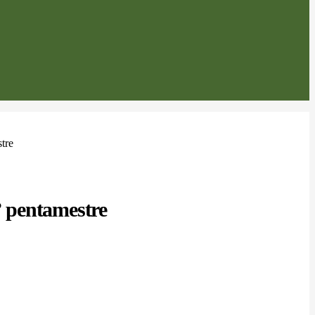
stre
2° pentamestre