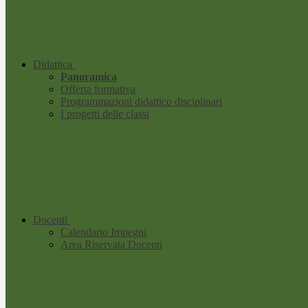
Didattica
Panoramica
Offerta formativa
Programmazioni didattico disciplinari
I progetti delle classi
Docenti
Calendario Impegni
Area Riservata Docenti