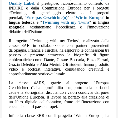
Quality Label
, il prestigioso riconoscimento conferito da
INDIRE e dalla Commissione Europea per i progetti
eTwinning di gemellaggio elettronico. I progetti
premiati,
"
Europas Geschichte(n)
" e "
Wir in Europa
"
in
lingua tedesca
e "
Twinning with my Twins
"
in lingua
spagnola,
testimoniano l’eccellenza e l’innovazione
didattica dell’istituto.
Il progetto "Twinning with my Twins", realizzato dalla
classe 3AR in collaborazione con partner provenienti
da Spagna, Francia e Turchia, ha esplorato le connessioni tra
passato e presente attraverso le biografie di figure
emblematiche come Dante, Cesare Beccaria, Enzo Ferrari,
Grazia Deledda e Alda Merini. Gli studenti hanno prodotto
video e podcast interattivi, coniugando creatività e
approfondimento storico-culturale.
La classe 4ARS, grazie al progetto "Europas
Geschichte(n)", ha approfondito il rapporto tra la teoria del
caos e la storiografia, discutendo i valori condivisi dai paesi
dell’Unione Europea. Il lavoro ha portato alla creazione di
un libro digitale collaborativo, frutto dell’interazione con
coetanei di altri paesi europei.
Infine la classe 3BR con il progetto "Wir in Europa", ha