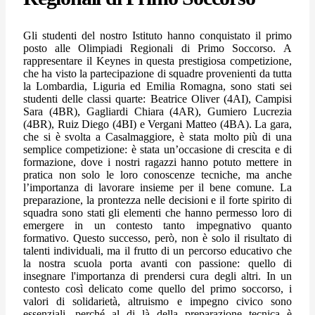
Gli studenti del nostro Istituto hanno conquistato il primo
posto alle Olimpiadi Regionali di Primo Soccorso.
A
rappresentare il Keynes in questa prestigiosa competizione,
che ha visto la partecipazione di squadre provenienti da tutta
la Lombardia, Liguria ed Emilia Romagna, sono stati sei
studenti delle classi quarte: Beatrice Oliver (4AI), Campisi
Sara (4BR), Gagliardi Chiara (4AR), Gumiero Lucrezia
(4BR), Ruiz Diego (4BI) e Vergani Matteo (4BA). La gara,
che si è svolta a Casalmaggiore, è stata molto più di una
semplice competizione: è stata un’occasione di crescita e di
formazione, dove i nostri ragazzi hanno potuto mettere in
pratica non solo le loro conoscenze tecniche, ma anche
l’importanza di lavorare insieme per il bene comune. La
preparazione, la prontezza nelle decisioni e il forte spirito di
squadra sono stati gli elementi che hanno permesso loro di
emergere in un contesto tanto impegnativo quanto
formativo.
Questo successo, però, non è solo il risultato di
talenti individuali, ma il frutto di un percorso educativo che
la nostra scuola porta avanti con passione: quello di
insegnare l'importanza di prendersi cura degli altri. In un
contesto così delicato come quello del primo soccorso, i
valori di solidarietà, altruismo e impegno civico sono
essenziali, perché al di là della preparazione tecnica è