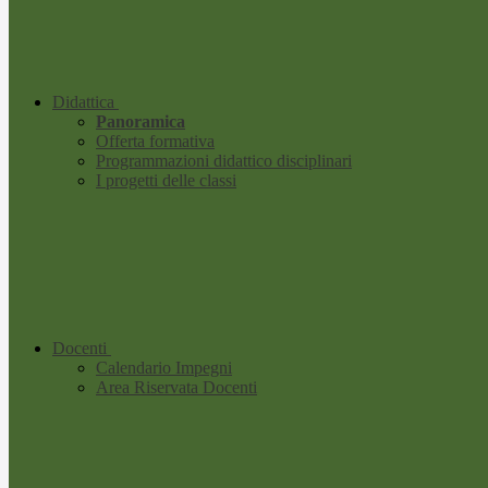
Didattica
Panoramica
Offerta formativa
Programmazioni didattico disciplinari
I progetti delle classi
Docenti
Calendario Impegni
Area Riservata Docenti