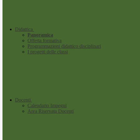
Didattica
Panoramica
Offerta formativa
Programmazioni didattico disciplinari
I progetti delle classi
Docenti
Calendario Impegni
Area Riservata Docenti