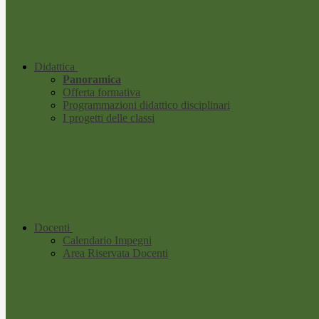
Didattica
Panoramica
Offerta formativa
Programmazioni didattico disciplinari
I progetti delle classi
Docenti
Calendario Impegni
Area Riservata Docenti