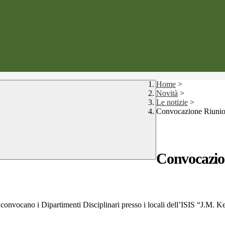
Home
>
Novità
>
Le notizie
>
Convocazione Riuni
Convocazio
te si convocano i Dipartimenti Disciplinari presso i locali dell’IS