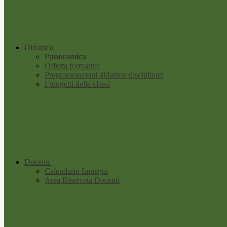
Didattica
Panoramica
Offerta formativa
Programmazioni didattico disciplinari
I progetti delle classi
Docenti
Calendario Impegni
Area Riservata Docenti