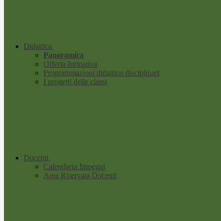
Didattica
Panoramica
Offerta formativa
Programmazioni didattico disciplinari
I progetti delle classi
Docenti
Calendario Impegni
Area Riservata Docenti