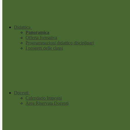
Didattica
Panoramica
Offerta formativa
Programmazioni didattico disciplinari
I progetti delle classi
Docenti
Calendario Impegni
Area Riservata Docenti