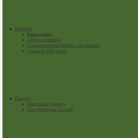
Didattica
Panoramica
Offerta formativa
Programmazioni didattico disciplinari
I progetti delle classi
Docenti
Calendario Impegni
Area Riservata Docenti