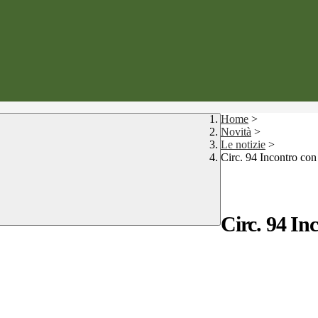
Home
>
Novità
>
Le notizie
>
Circ. 94 Incontro co
Circ. 94 In