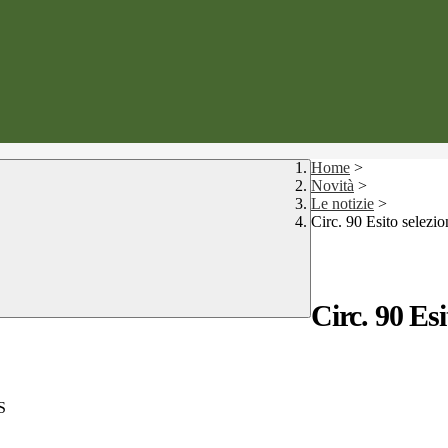
Home
>
Novità
>
Le notizie
>
Circ. 90 Esito sel
Circ. 90 Es
S