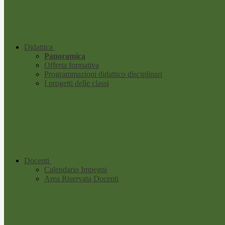
Didattica
Panoramica
Offerta formativa
Programmazioni didattico disciplinari
I progetti delle classi
Docenti
Calendario Impegni
Area Riservata Docenti