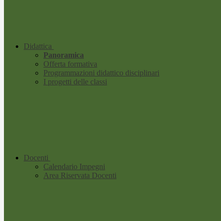
Didattica
Panoramica
Offerta formativa
Programmazioni didattico disciplinari
I progetti delle classi
Docenti
Calendario Impegni
Area Riservata Docenti