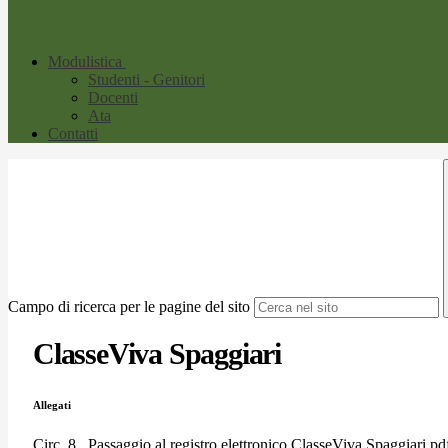
Modulistica
Studenti - Genitori
Docenti
Ata
Contatti
Campo di ricerca per le pagine del sito
ClasseViva Spaggiari
Allegati
Circ. 8 _Passaggio al registro elettronico ClasseViva Spaggiari.pd