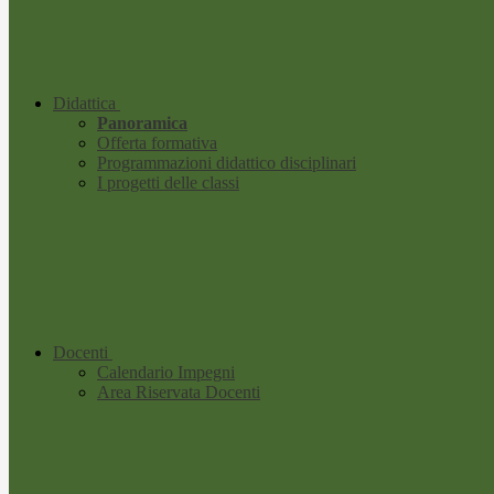
Didattica
Panoramica
Offerta formativa
Programmazioni didattico disciplinari
I progetti delle classi
Docenti
Calendario Impegni
Area Riservata Docenti