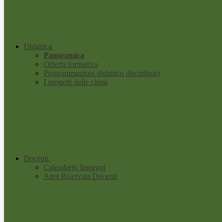
Didattica
Panoramica
Offerta formativa
Programmazioni didattico disciplinari
I progetti delle classi
Docenti
Calendario Impegni
Area Riservata Docenti