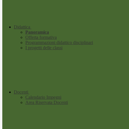
Didattica
Panoramica
Offerta formativa
Programmazioni didattico disciplinari
I progetti delle classi
Docenti
Calendario Impegni
Area Riservata Docenti