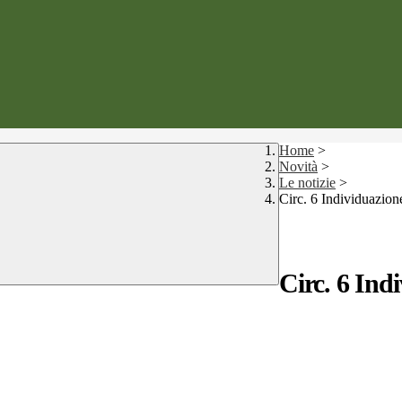
Home
>
Novità
>
Le notizie
>
Circ. 6 Individuazion
Circ. 6 Ind