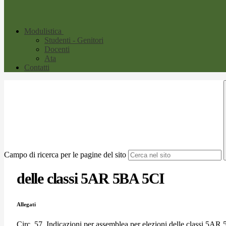
Modulistica
Studenti - Genitori
Docenti
Ata
Contatti
Campo di ricerca per le pagine del sito
delle classi 5AR 5BA 5CI
Allegati
Circ. 57_Indicazioni per assemblea per elezioni delle classi 5AR