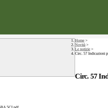
Home
>
Novità
>
Le notizie
>
Circ. 57 Indicazioni 
Circ. 57 In
 5BA 5CI.pdf