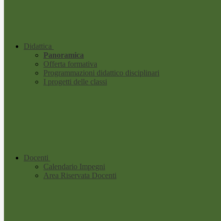
Didattica
Panoramica
Offerta formativa
Programmazioni didattico disciplinari
I progetti delle classi
Docenti
Calendario Impegni
Area Riservata Docenti