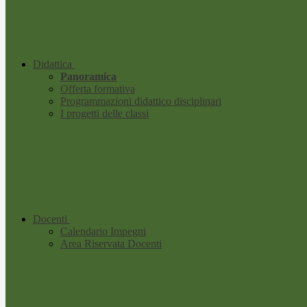
Didattica
Panoramica
Offerta formativa
Programmazioni didattico disciplinari
I progetti delle classi
Docenti
Calendario Impegni
Area Riservata Docenti