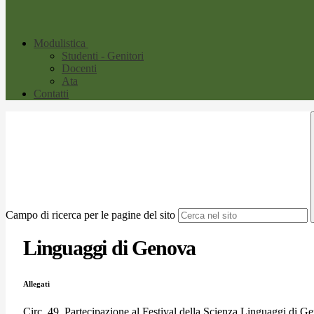
Modulistica
Studenti - Genitori
Docenti
Ata
Contatti
Campo di ricerca per le pagine del sito
Linguaggi di Genova
Allegati
Circ. 49_Partecipazione al Festival della Scienza Linguaggi di G