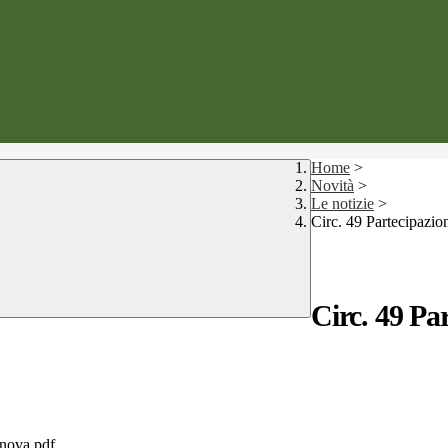
Home
>
Novità
>
Le notizie
>
Circ. 49 Partecipazio
Circ. 49 Par
enova.pdf