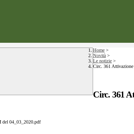
Home
>
Novità
>
Le notizie
>
Circ. 361 Attivazione
Circ. 361 At
el 04_03_2020.pdf