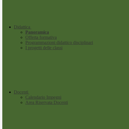
Didattica
Panoramica
Offerta formativa
Programmazioni didattico disciplinari
I progetti delle classi
Docenti
Calendario Impegni
Area Riservata Docenti