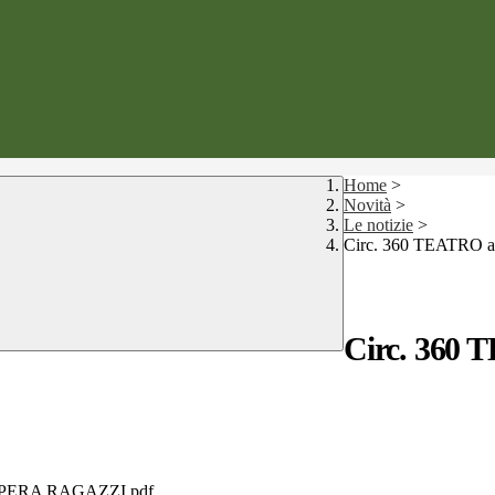
Home
>
Novità
>
Le notizie
>
Circ. 360 TEATRO
Circ. 360
OPERA RAGAZZI.pdf