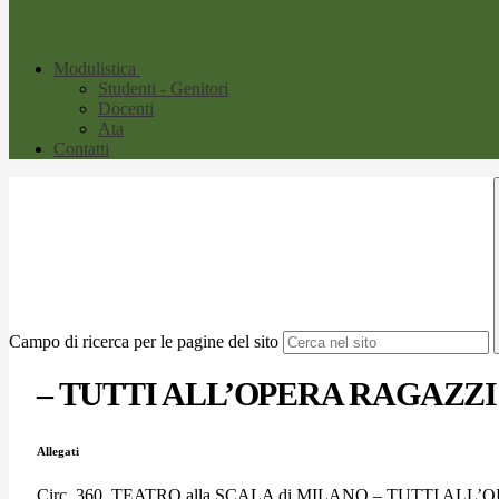
Modulistica
Studenti - Genitori
Docenti
Ata
Contatti
Campo di ricerca per le pagine del sito
– TUTTI ALL’OPERA RAGAZZI
Allegati
Circ. 360_TEATRO alla SCALA di MILANO – TUTTI ALL’