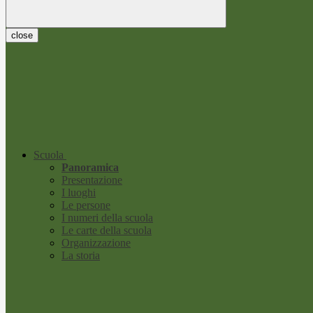
close
Scuola
Panoramica
Presentazione
I luoghi
Le persone
I numeri della scuola
Le carte della scuola
Organizzazione
La storia