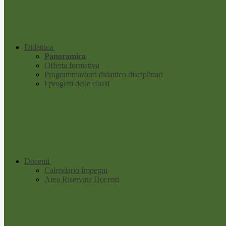
Didattica
Panoramica
Offerta formativa
Programmazioni didattico disciplinari
I progetti delle classi
Docenti
Calendario Impegni
Area Riservata Docenti