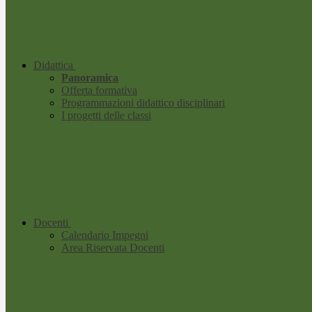
Didattica
Panoramica
Offerta formativa
Programmazioni didattico disciplinari
I progetti delle classi
Docenti
Calendario Impegni
Area Riservata Docenti