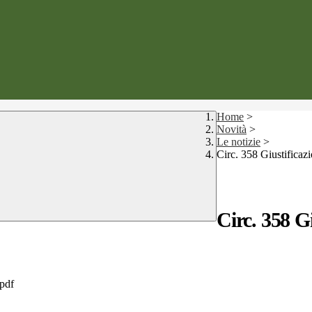
Home
>
Novità
>
Le notizie
>
Circ. 358 Giustificazi
Circ. 358 Gi
.pdf