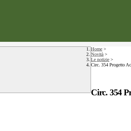
Home
>
Novità
>
Le notizie
>
Circ. 354 Progetto A
Circ. 354 P