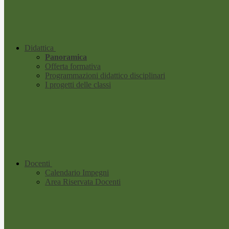
Didattica
Panoramica
Offerta formativa
Programmazioni didattico disciplinari
I progetti delle classi
Docenti
Calendario Impegni
Area Riservata Docenti