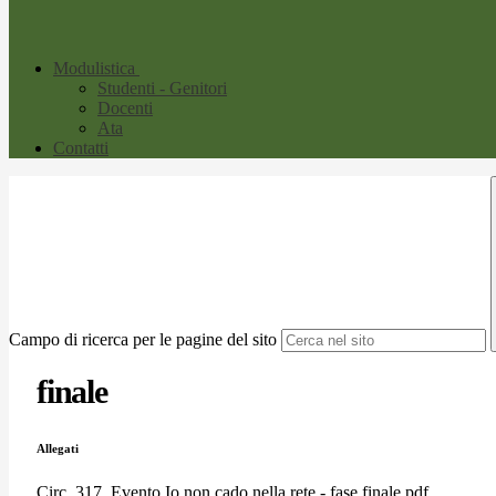
Modulistica
Studenti - Genitori
Docenti
Ata
Contatti
Campo di ricerca per le pagine del sito
finale
Allegati
Circ. 317_Evento Io non cado nella rete - fase finale.pdf