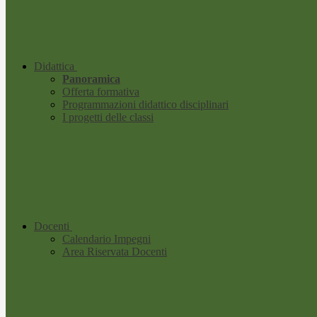
Didattica
Panoramica
Offerta formativa
Programmazioni didattico disciplinari
I progetti delle classi
Docenti
Calendario Impegni
Area Riservata Docenti