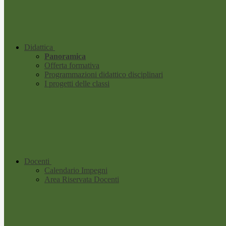
Didattica
Panoramica
Offerta formativa
Programmazioni didattico disciplinari
I progetti delle classi
Docenti
Calendario Impegni
Area Riservata Docenti