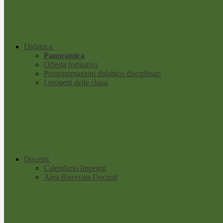
Didattica
Panoramica
Offerta formativa
Programmazioni didattico disciplinari
I progetti delle classi
Docenti
Calendario Impegni
Area Riservata Docenti