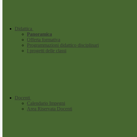
Didattica
Panoramica
Offerta formativa
Programmazioni didattico disciplinari
I progetti delle classi
Docenti
Calendario Impegni
Area Riservata Docenti