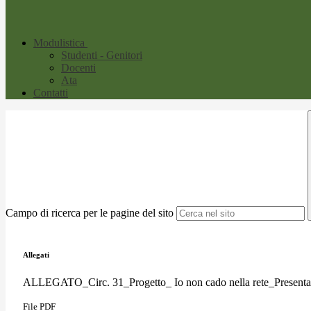
Modulistica
Studenti - Genitori
Docenti
Ata
Contatti
Campo di ricerca per le pagine del sito
Allegati
ALLEGATO_Circ. 31_Progetto_ Io non cado nella rete_Presentaz
File PDF