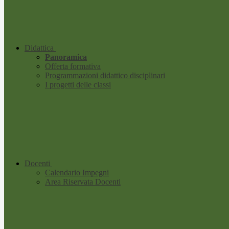
Didattica
Panoramica
Offerta formativa
Programmazioni didattico disciplinari
I progetti delle classi
Docenti
Calendario Impegni
Area Riservata Docenti