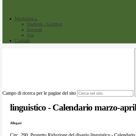
Modulistica
Studenti - Genitori
Docenti
Ata
Contatti
Campo di ricerca per le pagine del sito
linguistico - Calendario marzo-apri
Allegati
Circ. 290_Progetto Riduzione del disagio linguistico - Calendari