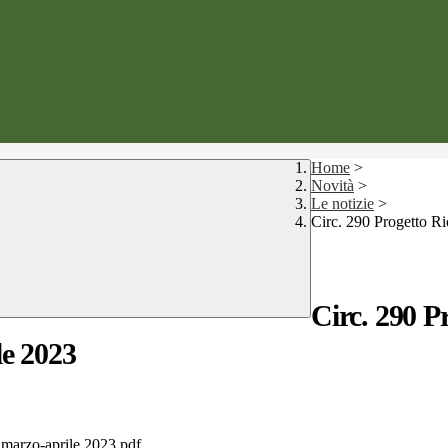
Home
>
Novità
>
Le notizie
>
Circ. 290 Progetto Ri
Circ. 290 P
le 2023
o marzo-aprile 2023.pdf