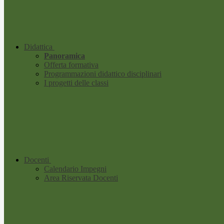
Didattica
Panoramica
Offerta formativa
Programmazioni didattico disciplinari
I progetti delle classi
Docenti
Calendario Impegni
Area Riservata Docenti