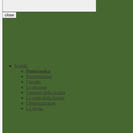
close
Scuola
Panoramica
Presentazione
I luoghi
Le persone
I numeri della scuola
Le carte della scuola
Organizzazione
La storia