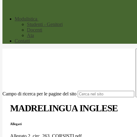
Modulistica
Studenti - Genitori
Docenti
Ata
Contatti
Campo di ricerca per le pagine del sito
MADRELINGUA INGLESE
Allegati
Allegato 2_circ. 263_CORSISTI.pdf