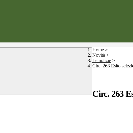
Home
>
Novità
>
Le notizie
>
Circ. 263 Esito s
Circ. 263 E