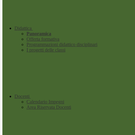
Didattica
Panoramica
Offerta formativa
Programmazioni didattico disciplinari
I progetti delle classi
Docenti
Calendario Impegni
Area Riservata Docenti